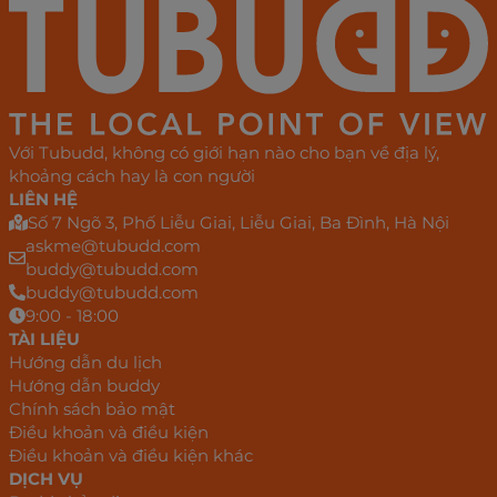
Với Tubudd, không có giới hạn nào cho bạn về địa lý,
khoảng cách hay là con người
LIÊN HỆ
Số 7 Ngõ 3, Phố Liễu Giai, Liễu Giai, Ba Đình, Hà Nội
askme@tubudd.com
buddy@tubudd.com
buddy@tubudd.com
9:00 - 18:00
TÀI LIỆU
Hướng dẫn du lịch
Hướng dẫn buddy
Chính sách bảo mật
Điều khoản và điều kiện
Điều khoản và điều kiện khác
DỊCH VỤ