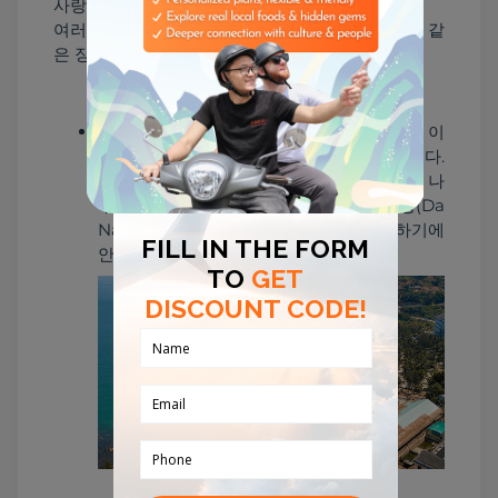
사랑한다.

여러분의 다낭 배낭여행 계획안에 반드시 다음과 같
은 장소가 있어야 한다:
다낭의 '푸른 허파'로 비유되는 손트라 반도, 이 
자연생태지구는 야생동물이 밀집하는 곳인다. 
높은 불상 67m, 수령이 800년이 넘은 대형 나
무로 미케 해변(My Khe Beach), 다낭(Da 
Nang) 시내 전경 등 다양한 경관을 조망하기에 
Son Tra peninsula