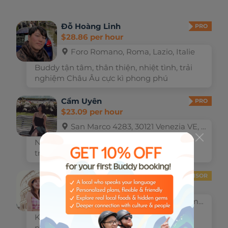
Đỗ Hoàng Linh
PRO
$28.86 per hour
Foro Romano, Roma, Lazio, Italie
Buddy tận tâm, thân thiện, nhiệt tình, trải
nghiệm Châu Âu cực kì phong phú
Cẩm Uyên
PRO
$23.09 per hour
San Marco 4283, 30121 Venezia VE, Italie
Nữ local guide kiêm Host Homestay trẻ
trung, nhiệt tình, năng động ở Ý
Julia Võ
ADVISOR
$28.86 per hour
Via del Seminario, 105, 00186 Roma RM, Italie
Khám phá Rome cùng Nữ Buddy 9x tốt
nghiệp Thạc sĩ Quản lí Du lịch châu Âu