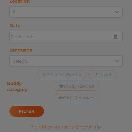
Location
Ý
Date
Select date...
Language
Select...
👔
Business Buddy
📍
Travel
Buddy
🎓
Study Abroad
category
👪
Visit Relatives
FILTER
7 buddies are ready for your trip.