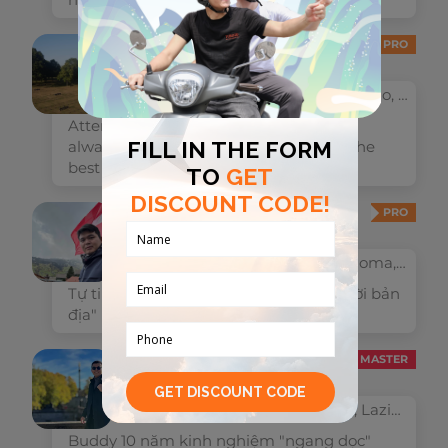
Sarah/Ha
PRO
$28.86 per hour
Via degli Olimpionici, Roma, Lazio, Italie
Attentive, dedicated, enthusiastic and
always ready to support customers to the
best of our ability
Phạm Tuấn Dũng
PRO
$28.86 per hour
Largo Settimio Passamonti, Roma, Lazio, Italie
Tự tin cùng bạn "du lịch theo kiểu người bản
địa"
Mitter Linh
MASTER
$40.40 per hour
Via del Forte Ostiense, Roma, Lazio, Italie
Buddy 10 năm kinh nghiệm "ngang dọc"