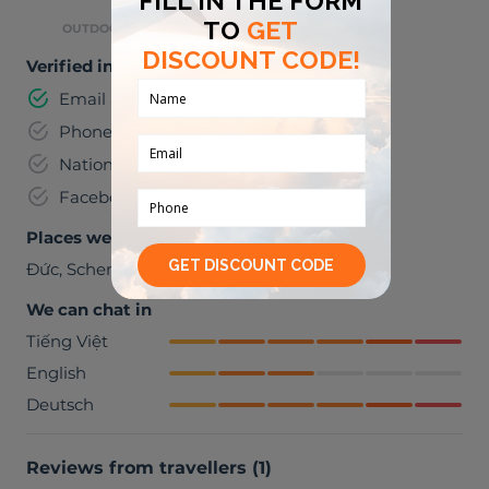
OUTDOOR ACTIVITIES
Verified information
Email address
Phone number
National identification number
Facebook
Places we can visit together
Đức
,
Schengen
We can chat in
Tiếng Việt
English
Deutsch
Reviews from travellers
(
1
)