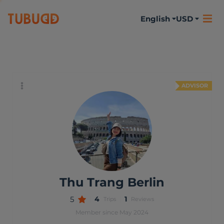
English
USD
About me
Activities
Reviews
ADVISOR
Thu Trang Berlin
5
4
1
Trips
Reviews
Member since May 2024