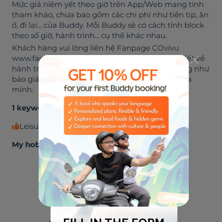
Mức giá niêm yết theo giờ trên App/Web mang tính
tham khảo, chưa bao gồm các chi phí như tiền tip, ăn
ở, đi lại... của Buddy. Mỗi Buddy sẽ có cách tính block
theo số giờ, hành trình... cụ thể khác nhau.
Khách hàng vui lòng liên hệ Fanpage COvivu
www.facebook.com/covivucom để trao đổi chi tiết về
hành trình, nhu cầu... và nhận tư vấn cụ thể cũng như
báo giá chính xác và phù hợp cho hành trình của
mình.
1 keywords about me
Leisure experiences
My hobbies
🏈
🎸
SPORTS
MUSIC
⛺