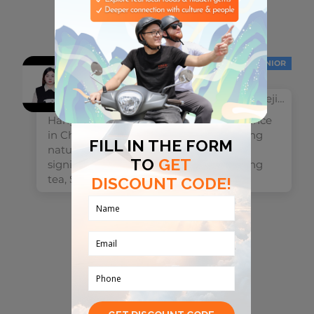
1 buddy đã sẵn sàng cho chuyến đi.
Trần Thùy Linh
JUNIOR
25,00 US$ mỗi giờ
Longzhang Road, Hangzhou, Zhejiang, China
Hangzhou-the capital of Zhejiang Province
in China, is renowned for its breathtaking
natural beauty,rich history, and cultural
significance such as West Lake , Longjing
tea, Silk industry...