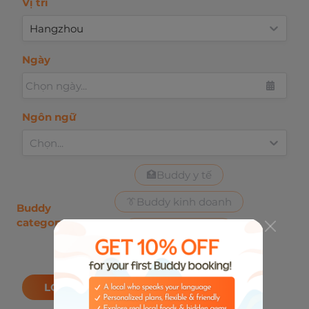
Vị trí
Hangzhou
Ngày
Chọn ngày...
Ngôn ngữ
Chọn...
🏥
Buddy y tế
👔
Buddy kinh doanh
Buddy
category
🍹
Buddy bản địa
📷
Buddy chụp ảnh
LỌC