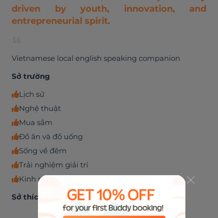
driven by youth, innovation, and
entrepreneurial spirit.
Vietnamese local english speaking companion
Sở trường
Lịch sử
Nghệ thuật
Mua sắm
Đồ ăn và đồ uống
Sống về đêm
Trải nghiệm giải trí
Kinh nghiệm mạo hiểm
Sở thích