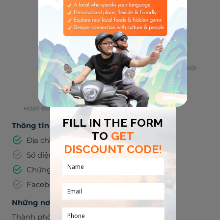
🎸
🌮
ÂM NHẠC
ĂN UỐNG
🌃
⛺
SỐNG VỀ ĐÊM
HOẠT ĐỘNG NGOÀI TRỜI
🏭
HOẠT ĐỘNG TRONG NHÀ
Thông tin đã được xác minh
Địa chỉ email
Số điện thoại
Chứng minh thư
Facebook
Những nơi chúng ta có thể đến thăm quan
Thành phố Hồ Chí Minh
,
Việt Nam