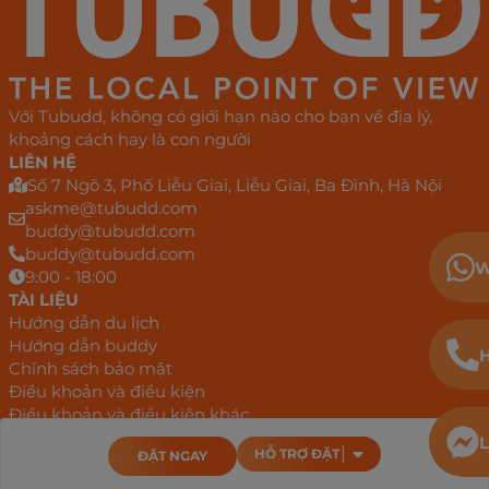
Với Tubudd, không có giới hạn nào cho bạn về địa lý,
khoảng cách hay là con người
LIÊN HỆ
Số 7 Ngõ 3, Phố Liễu Giai, Liễu Giai, Ba Đình, Hà Nội
askme@tubudd.com
buddy@tubudd.com
buddy@tubudd.com
W
9:00 - 18:00
TÀI LIỆU
Hướng dẫn du lịch
Hướng dẫn buddy
H
Chính sách bảo mật
Điều khoản và điều kiện
Điều khoản và điều kiện khác
DỊCH VỤ
L
HỖ TRỢ ĐẶT
ĐẶT NGAY
Buddy bản địa
Buddy kinh doanh