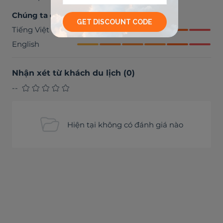
Chúng ta có thể trò chuyện bằng
Tiếng Việt
English
Nhận xét từ khách du lịch
(
0
)
--
Hiện tại không có đánh giá nào