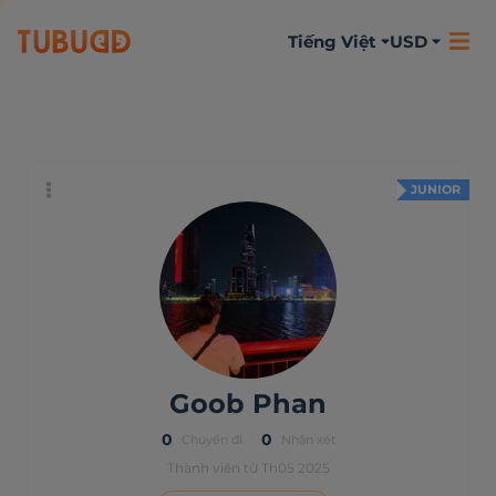
Tiếng Việt
USD
Đôi chút về bản
Hoạt động
Nhận xét
thân
JUNIOR
Goob Phan
0
0
Chuyến đi
Nhận xét
Thành viên từ Th05 2025