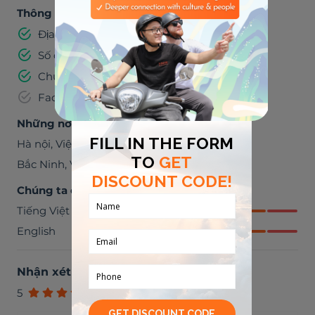
Thông tin đã được xác minh
Địa chỉ email
Số điện thoại
Chứng minh thư
Facebook
Những nơi chúng ta có thể đến thăm quan
Hà nội
,
Việt Nam
Bắc Ninh
,
Việt Nam
Chúng ta có thể trò chuyện bằng
Tiếng Việt
English
Nhận xét từ khách du lịch
(
1
)
5