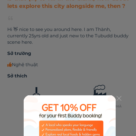
lets explore this city alongside me, then ?
Hi 👋 nice to see you around here. I am Thành,
currently 25yrs old and just new to the Tubudd buddy
scene here.
Sở trường
Nghệ thuật
Sở thích
🎸
🏭
ÂM NHẠC
HOẠT ĐỘNG TRONG NHÀ
👶
TRẺ EM