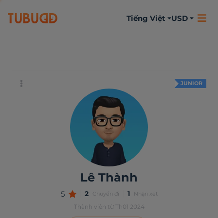
Tiếng Việt
USD
Đôi chút về bản
Hoạt động
Nhận xét
thân
JUNIOR
Lê Thành
5
2
1
Chuyến đi
Nhận xét
Thành viên từ Th01 2024