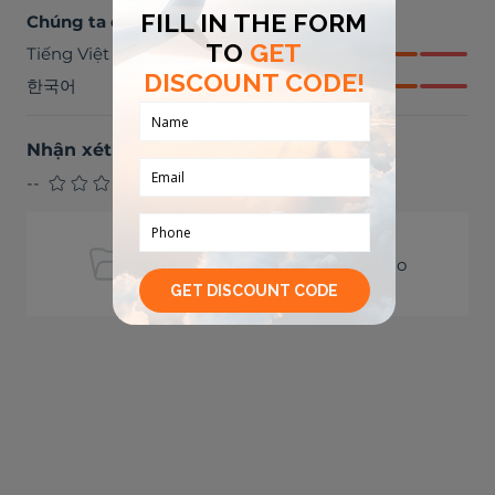
Chúng ta có thể trò chuyện bằng
Tiếng Việt
한국어
Nhận xét từ khách du lịch
(
0
)
--
Hiện tại không có đánh giá nào