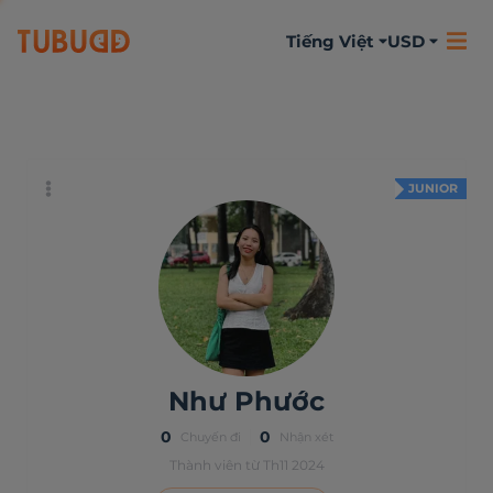
Tiếng Việt
USD
Đôi chút về bản
Hoạt động
Nhận xét
thân
JUNIOR
Như Phước
0
0
Chuyến đi
Nhận xét
Thành viên từ Th11 2024