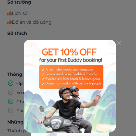
Sở trường
Lịch sử
Đồ ăn và đồ uống
Sở thích
🎸
🌮
ÂM NHẠC
ĂN UỐNG
Thông tin đã được xác minh
Địa chỉ email
Số điện thoại
Chứng minh thư
Facebook
Những nơi chúng ta có thể đến thăm quan
Thành phố Hồ Chí Minh
,
Việt Nam