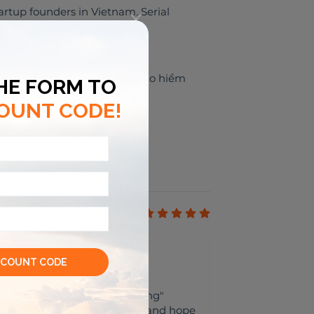
tup founders in Vietnam. Serial
Kinh nghiệm mạo hiểm
5
p with organising the gathering"
p during our visit to Vietnam and hope