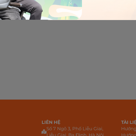
to speak and meet again soon" - Al
APAC - Techstars
LIÊN HỆ
TÀI LI
Số 7 Ngõ 3, Phố Liễu Giai,
Hướng 
Liễu Giai, Ba Đình, Hà Nội
Hướng