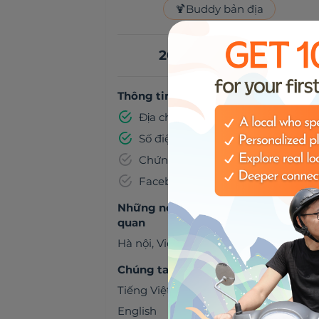
🍹
Buddy bản địa
20,00 US$ mỗi giờ
Thông tin đã được xác minh
Địa chỉ email
Số điện thoại
Chứng minh thư
Facebook
Những nơi chúng ta có thể đến thă
quan
Hà nội
,
Việt Nam
Chúng ta có thể trò chuyện bằng
Tiếng Việt
English