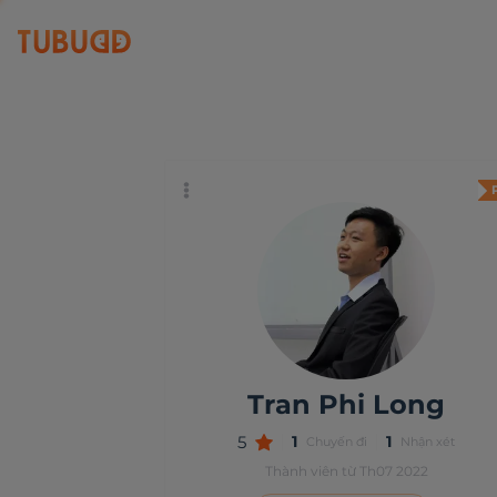
Tran Phi Long
5
Tran Phi Long
5
1
1
Chuyến đi
Nhận xét
Thành viên từ Th07 2022