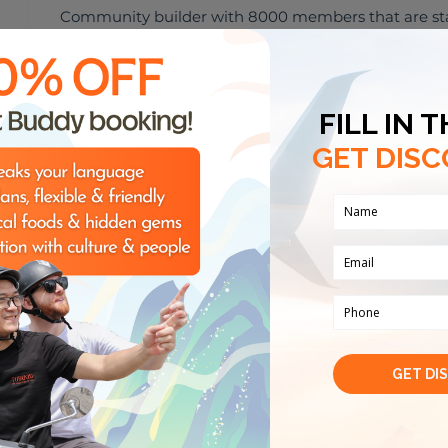
Community builder with 8000 members that are star
entrepreneurs in many industry.
Sở trường
Lịch sử
Đồ ăn và đồ uống
Sở thích
🎸
🌮
ÂM NHẠC
ĂN UỐNG
m
Nhận xét từ khách du lịch
(
1
)
17 Th10, 2022
"We are very grateful for your hel
Daniel S
"Greatly appreciate your kind hel