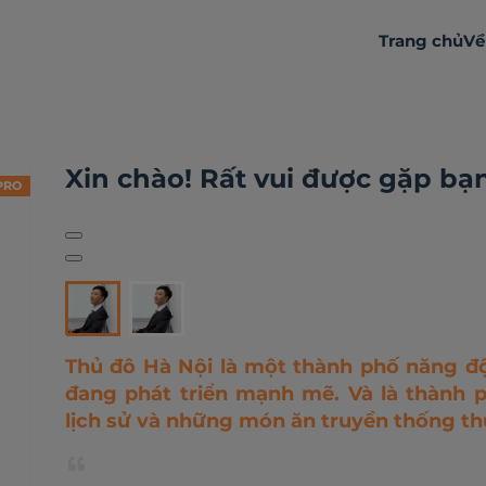
Trang chủ
Về
Đôi chút về bản thân
Hoạt động
Nhận xét
Xin chào! Rất vui được gặp bạ
PRO
Thủ đô Hà Nội là một thành phố năng độ
đang phát triển mạnh mẽ. Và là thành ph
lịch sử và những món ăn truyền thống th