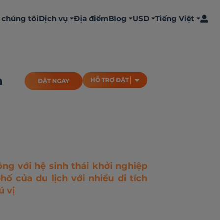
 chúng tôi
Dịch vụ
Địa điểm
Blog
USD
Tiếng Việt
ĐẶT NGAY
HỖ TRỢ ĐẶT
n
HỖ TRỢ ĐẶT
ĐẶT NGAY
ng với hệ sinh thái khởi nghiệp
ố của du lịch với nhiều di tích
ú vị