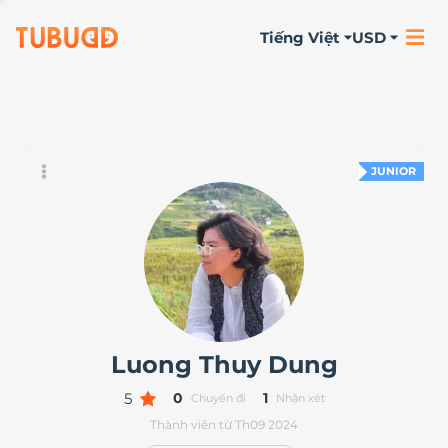
Tiếng Việt
USD
Đôi chút về bản
Hoạt động
Nhận xét
thân
JUNIOR
Luong Thuy Dung
5
0
1
Chuyến đi
Nhận xét
Thành viên từ Th09 2024