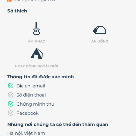
Sở thích
🎸
🌮
ÂM NHẠC
ĂN UỐNG
⛺
HOẠT ĐỘNG NGOÀI TRỜI
Thông tin đã được xác minh
Địa chỉ email
Số điện thoại
Chứng minh thư
Facebook
Những nơi chúng ta có thể đến thăm quan
Hà nội
,
Việt Nam