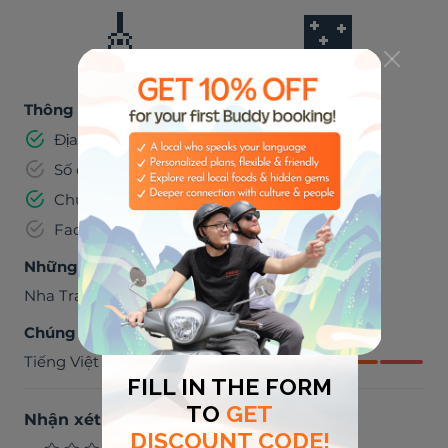
🎸
🌃
ÂM NHẠC
SỐNG VỀ ĐÊM
Thông tin đã được xác minh
Địa chỉ email
Số điện thoại
Chứng minh thư
Facebook
Những nơi chúng ta có thể đến thăm quan
Nha Trang
,
Việt Nam
Chúng ta có thể trò chuyện bằng
Tiếng Việt
Nhận xét từ khách du lịch
(
0
)