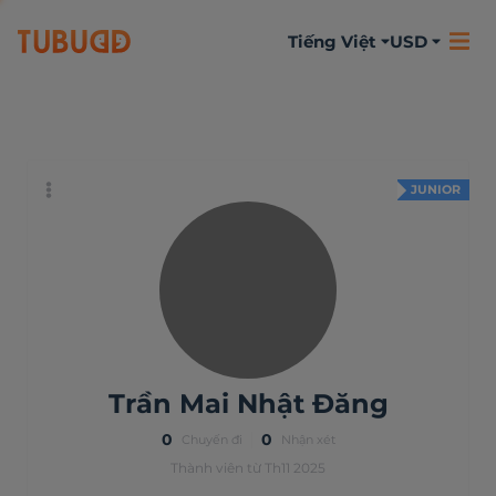
Tiếng Việt
USD
Đôi chút về bản
Hoạt động
Nhận xét
thân
JUNIOR
Trần Mai Nhật Đăng
0
0
Chuyến đi
Nhận xét
Thành viên từ Th11 2025