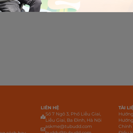
LIÊN HỆ
TÀI LI
Số 7 Ngõ 3, Phố Liễu Giai,
Hướng 
Liễu Giai, Ba Đình, Hà Nội
Hướng
askme@tubudd.com
Chính
buddy@tubudd.com
Điều k
ảng cách hay