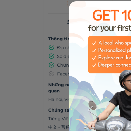
🍹
Buddy bản địa
5,00 US$ mỗi giờ
Thông tin đã được xác minh
Địa chỉ email
Số điện thoại
Chứng minh thư
Facebook
Những nơi chúng ta có thể đến thă
quan
Hà nội
,
Việt Nam
Chúng ta có thể trò chuyện bằng
Tiếng Việt
中文 - 普通话