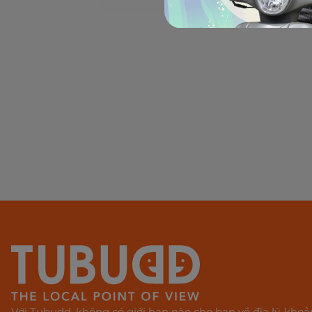
Với Tubudd, không có giới hạn nào cho bạn về địa lý, kho