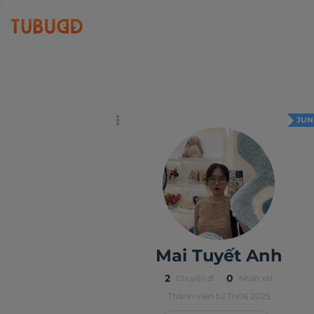
Mai Tuyết Anh
JUN
Mai Tuyết Anh
2
0
Chuyến đi
Nhận xét
Thành viên từ Th06 2025