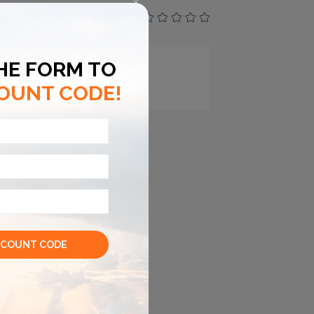
--
 đánh giá nào