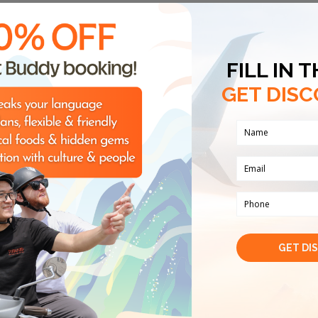
Nhận xét từ khách du lịch
(
0
)
Hiện tại không có
m