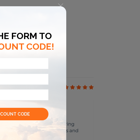
5
preserving local culture, sharing
ing made to maintain traditions and