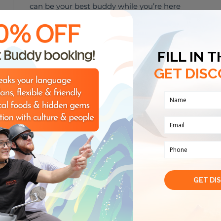
can be your best buddy while you’re here
Sở trường
Mua sắm
Đồ ăn và đồ uống
Sở thích
🏈
🎸
🌮
THỂ THAO
ÂM NHẠC
ĂN UỐNG
Nhận xét từ khách du lịch
(
1
)
m
16 Th10, 2024
Tam was a true advocate for 
Minh Nguyen
insights into the efforts be
protect historical landmarks.