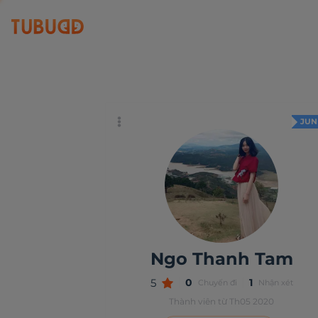
Ngo Thanh Tam
5
JUN
Ngo Thanh Tam
5
0
1
Chuyến đi
Nhận xét
Thành viên từ Th05 2020