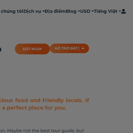
 chúng tôi
Dịch vụ
Địa điểm
Blog
USD
Tiếng Việt
ĐẶT NGAY
HỖ TRỢ ĐẶT
n
HỖ TRỢ ĐẶT
ĐẶT NGAY
cious food and friendly locals. If
s a perfect place for you.
on. Maybe not the best tour guide, but