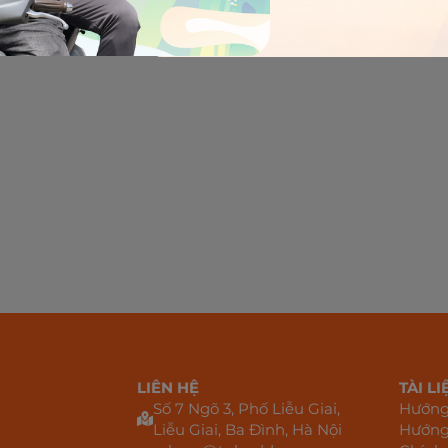
LIÊN HỆ
TÀI LI
Số 7 Ngõ 3, Phố Liễu Giai,
Hướng 
Liễu Giai, Ba Đình, Hà Nội
Hướng