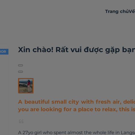
Trang chủ
Về
Đôi chút về bản thân
Hoạt động
Nhận xét
Xin chào! Rất vui được gặp bạ
IOR
A beautiful small city with fresh air, deli
you are looking for a place to relax, this i
A 27yo girl who spent almost the whole life in Langs