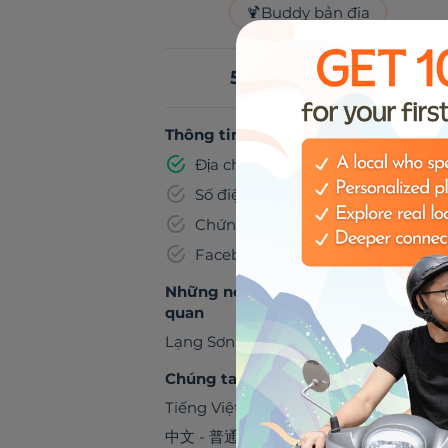
🍹
Buddy bản địa
5,00 US$ mỗi giờ
Thông tin đã được xác minh
Địa chỉ email
Số điện thoại
Chứng minh thư
Facebook
Những nơi chúng ta có thể đến thă
quan
Lạng Sơn
,
Việt Nam
Chúng ta có thể trò chuyện bằng
Tiếng Việt
中文 - 普通话