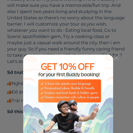
will make sure you have a memorable/fun trip. And
also I spent two years living and studying in the
United States so there's no worry about the language
barrier. I will customize your tour as you wish,
whatever you want to do : Eating local food, Go to
Scenic spot/hidden gem, Try a cooking class or
maybe just a casual walk around the city, then i am
your guy. So if you need a friendly funny caring friend
to take you around town. What are you waiting for ?
Let's start this journey together !
Sở trường
Nghệ thuật
Đồ ăn và đồ uống
Trải nghiệm giải trí
Sở thích
🎸
🌮