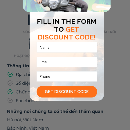
ÂM NHẠC
ĂN UỐNG
🌃
⛺
SỐNG VỀ ĐÊM
HOẠT ĐỘNG NGOÀI TRỜI
🏭
👶
HOẠT ĐỘNG TRONG NHÀ
TRẺ EM
Thông tin đã được xác minh
Địa chỉ email
Số điện thoại
Chứng minh thư
Facebook
Những nơi chúng ta có thể đến thăm quan
Hà nội
,
Việt Nam
Bắc Ninh
,
Việt Nam