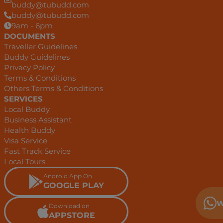
buddy@tubudd.com
buddy@tubudd.com
9am - 6pm
DOCUMENTS
Traveller Guidelines
Buddy Guidelines
Privacy Policy
Terms & Conditions
Others Terms & Conditions
SERVICES
Local Buddy
Business Assistant
Health Buddy
Visa Service
Fast Track Service
Local Tours
Android App On
GOOGLE PLAY
W
Download on
APPSTORE