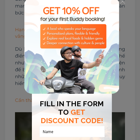
mang theo gậy tự sướng để lưu lại hàng ngàn 
bức ảnh tuyệt đẹp.
Hạn chế ra ngoài vào buổi tối và đi những nơi
vắng vẻ
Dù là thành phố hay làng nhỏ đều có những 
điểm đặc biệt để chúng ta khám phá. Thế 
nhưng 
đi du lịch một mình
 không thuận tiện 
để bạn đi mọi nơi vào buổi tối, càng nên tránh 
những đoạn đường vắng vẻ, đề phòng nguy 
hiểm cho bản thân.
Cẩn thận khi giao tiếp với người lạ