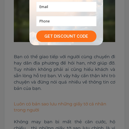
Bạn có thể giao tiếp với người cùng chuyến đi 
hay dân địa phương để hỏi han, nhờ giúp đỡ. 
Tuy nhiên không phải ai cũng hiếu khách và 
sẵn lòng hỗ trợ bạn. Vì vậy hãy cẩn thận khi trò 
chuyện và đừng nói quá nhiều về thông tin cơ 
bản của bạn.
Luôn có bản sao lưu những giấy tờ cá nhân
trong người
Không may bạn bị mất thẻ căn cước, hộ 
chiếu,... thì những giấy tờ sao lưu chính là vị 