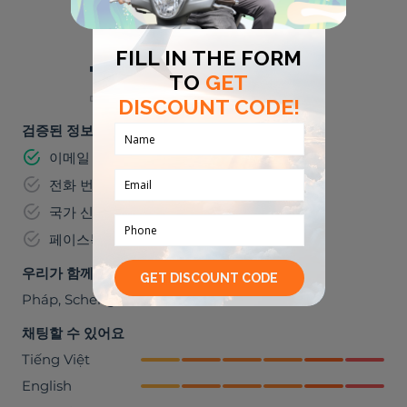
스포츠
음악
🌮
⛺
미식가들
야외 활동
검증된 정보
이메일 주소
전화 번호
국가 신분증 번호
페이스북
우리가 함께 갈 수 있는 곳들
Pháp
,
Schengen
채팅할 수 있어요
Tiếng Việt
English