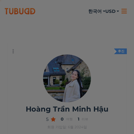
한국어
USD
나에 대하여
활동
리뷰
후진
Hoàng Trần Minh Hậu
5
0
1
여행
리뷰
회원 가입일: 6월 2024일