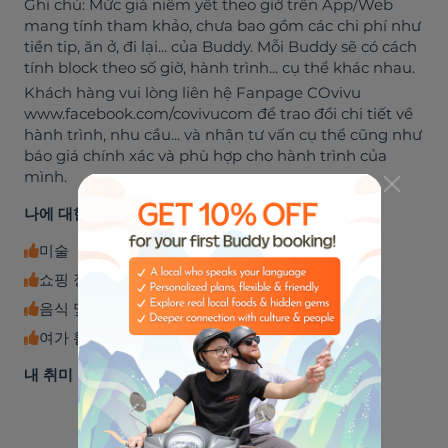
Ghi chú: Mức giá niêm yết theo giờ trên App/Web
mang tính tham khảo, chưa bao gồm các chi phí như
tiền tip, ăn ở, đi lại... của Buddy. Mỗi Buddy sẽ có cách
tính block theo số giờ, hành trình... cụ thể khác nhau.
Khách hàng vui lòng liên hệ Fanpage COvivu
www.facebook.com/covivucom để trao đổi chi tiết về
hành trình, nhu cầu... và nhận tư vấn cụ thể cũng như
báo giá chính xác và phù hợp cho hành trình của
mình.
나에 대한 4개의 키워드
미술
쇼핑 장소
음식 및 음료
여가 활동
내 취미
🏈
🎸