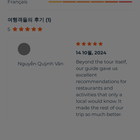
Français
여행객들의 후기
(
1
)
5
14 10월, 2024
Beyond the tour itself,
Nguyễn Quỳnh Vân
our guide gave us
excellent
recommendations for
restaurants and
activities that only a
local would know. It
made the rest of our
trip so much better.