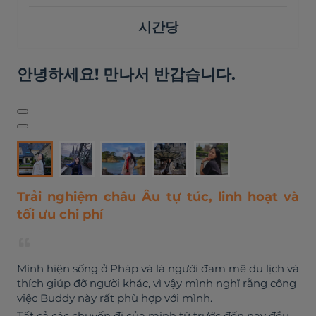
시간당
안녕하세요! 만나서 반갑습니다.
Trải nghiệm châu Âu tự túc, linh hoạt và
tối ưu chi phí
Mình hiện sống ở Pháp và là người đam mê du lịch và
thích giúp đỡ người khác, vì vậy mình nghĩ rằng công
việc Buddy này rất phù hợp với mình.
Tất cả các chuyến đi của mình từ trước đến nay đều