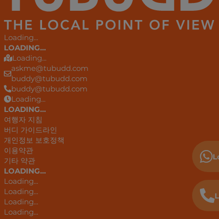
Loading...
LOADING...
Loading...
askme@tubudd.com
buddy@tubudd.com
buddy@tubudd.com
Loading...
LOADING...
여행자 지침
버디 가이드라인
개인정보 보호정책
이용약관
L
기타 약관
LOADING...
Loading...
Loading...
L
Loading...
Loading...