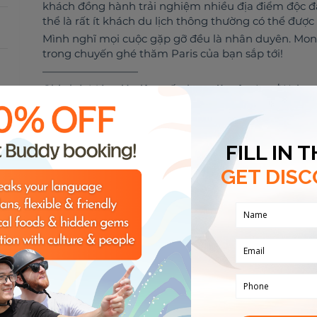
khách đồng hành trải nghiệm nhiều địa điểm độc đ
thể là rất ít khách du lịch thông thường có thể được 
Mình nghĩ mọi cuộc gặp gỡ đều là nhân duyên. Mon
trong chuyến ghé thăm Paris của bạn sắp tới!
—————————
Ghi chú: Mức giá niêm yết theo giờ trên App/Web 
chi phí như tiền tip, ăn ở, đi lại... của Buddy. Mỗi Bu
hành trình... cụ thể khác nhau.
Khách hàng vui lòng liên hệ Fanpage COvivu www.f
tiết về hành trình, nhu cầu... và nhận tư vấn cụ thể
cho hành trình của mình."
나에 대한 4개의 키워드
역사
미술
여가 활동
내 취미
🎸
🌮