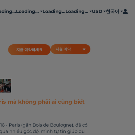
ding...
Loading...
Loading...
Loading...
USD
한국어
지금 예약하세요
지원 예약
지원 예약
지금 예약하세요
is mà không phải ai cũng biết
16 - Paris (gần Bois de Boulogne), đã có
qua nhiều góc độ, mình tự tin giúp du