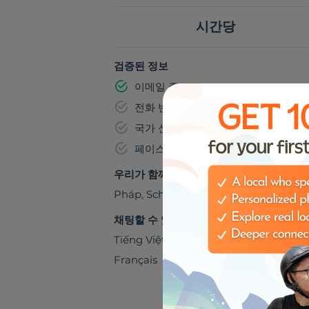
시간당
검증된 정보
이메일 주소
전화 번호
국가 신분증 번호
페이스북
우리가 함께 갈 수 있는 곳들
Pháp
,
Schengen
채팅할 수 있어요
Tiếng Việt
Français