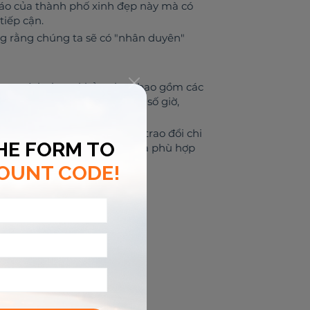
áo của thành phố xinh đẹp này mà có
tiếp cận.
g rằng chúng ta sẽ có "nhân duyên"
mang tính tham khảo, chưa bao gồm các
ddy sẽ có cách tính block theo số giờ,
acebook.com/covivucom để trao đổi chi
 cũng như báo giá chính xác và phù hợp
음식 및 음료