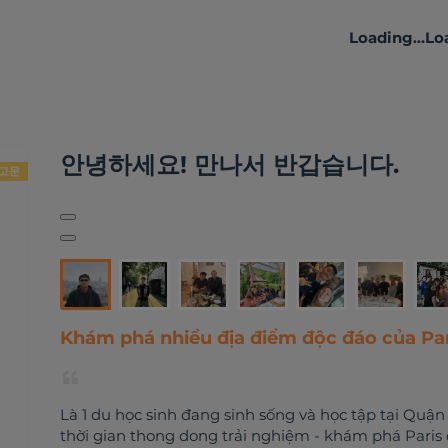
Loading...
Loa
나에 대하여
활동
리뷰
안녕하세요! 만나서 반갑습니다.
고문
Khám phá nhiều địa điểm độc đáo của Par
Là 1 du học sinh đang sinh sống và học tập tại Quận 
thời gian thong dong trải nghiệm - khám phá Paris 