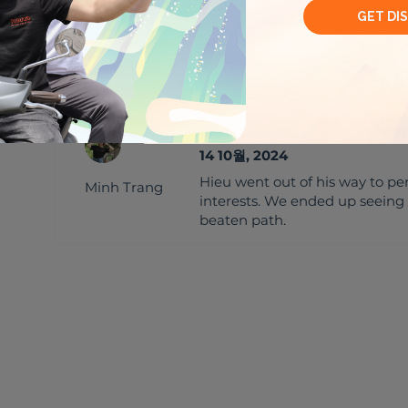
음악
미식가들
여행객들의 후기
(
1
)
14 10월, 2024
Hieu went out of his way to pe
Minh Trang
interests. We ended up seeing p
beaten path.