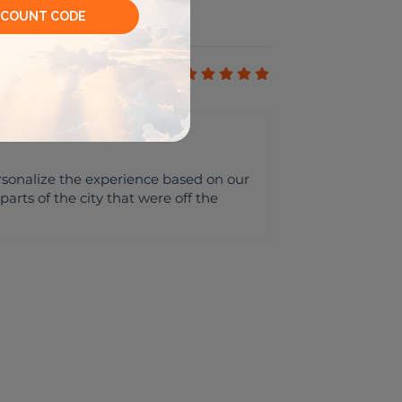
5
rsonalize the experience based on our
arts of the city that were off the