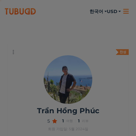
한국어
USD
나에 대하여
활동
리뷰
찬성
Trần Hồng Phúc
5
1
1
여행
리뷰
회원 가입일: 5월 2024일