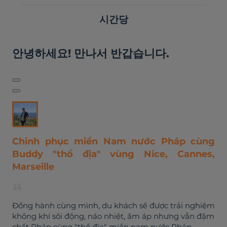
시간당
안녕하세요! 만나서 반갑습니다.
Chinh phục miền Nam nước Pháp cùng
Buddy "thổ địa" vùng Nice, Cannes,
Marseille
Đồng hành cùng mình, du khách sẽ được trải nghiệm
không khí sôi động, náo nhiệt, ấm áp nhưng vẫn đậm
chất Pháp cùng "thổ địa" miền nam nước Pháp.