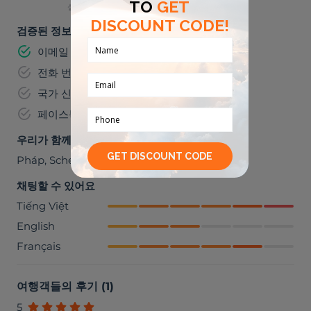
실내 활동
검증된 정보
이메일 주소
전화 번호
국가 신분증 번호
페이스북
우리가 함께 갈 수 있는 곳들
Pháp
,
Schengen
채팅할 수 있어요
Tiếng Việt
English
Français
여행객들의 후기
(
1
)
5