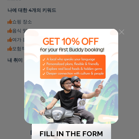
나에 대한 4개의 키워드
쇼핑 장소
음식 및 음료
여가 활동
모험적인 경험
내 취미
🏈
🎸
스포츠
음악
🌮
⛺
미식가들
야외 활동
🏭