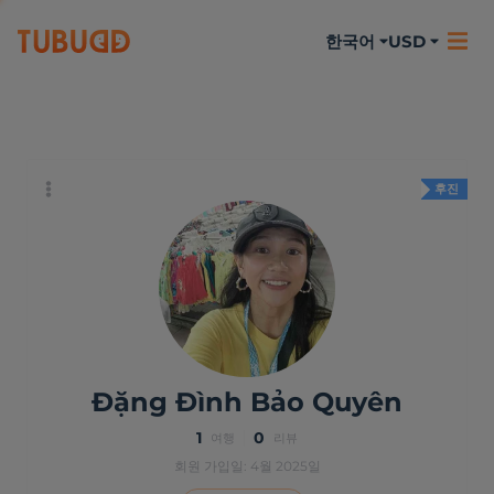
한국어
USD
나에 대하여
활동
리뷰
후진
Đặng Đình Bảo Quyên
1
0
여행
리뷰
회원 가입일: 4월 2025일