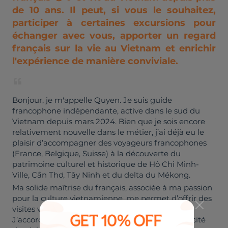
de 10 ans. Il peut, si vous le souhaitez,
participer à certaines excursions pour
échanger avec vous, apporter un regard
français sur la vie au Vietnam et enrichir
l'expérience de manière conviviale.
Bonjour, je m'appelle Quyen. Je suis guide
francophone indépendante, active dans le sud du
Vietnam depuis mars 2024. Bien que je sois encore
relativement nouvelle dans le métier, j’ai déjà eu le
plaisir d’accompagner des voyageurs francophones
(France, Belgique, Suisse) à la découverte du
patrimoine culturel et historique de Hô Chi Minh-
Ville, Cần Thơ, Tây Ninh et du delta du Mékong.
Ma solide maîtrise du français, associée à ma passion
pour la culture vietnamienne, me permet d’offrir des
visites vivantes, chaleureuses et enrichissantes.
J’accorde une attention particulière à l’authenticité