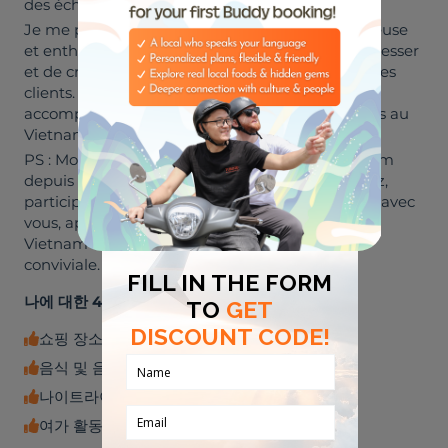
des échanges et au confort des visiteurs.
Je me positionne comme une guide jeune, sérieuse
et enthousiaste, avec un véritable désir de progresser
et de créer des expériences inoubliables pour mes
clients. C’est avec grand plaisir que je vous
accompagnerai lors de vos prochaines aventures au
Vietnam.
PS : Mon fiancé est français 😚☺️ et vit au Vietnam
depuis plus de 10 ans. Il peut, si vous le souhaitez,
participer à certaines excursions pour échanger avec
vous, apporter un regard français sur la vie au
Vietnam et enrichir l'expérience de manière
conviviale.
나에 대한 4개의 키워드
쇼핑 장소
음식 및 음료
나이트라이프
여가 활동