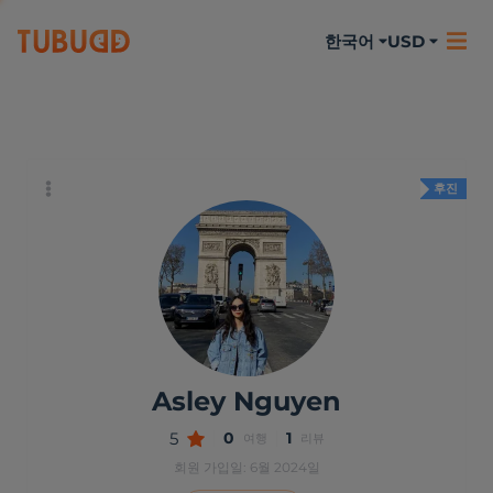
한국어
USD
나에 대하여
활동
리뷰
후진
Asley Nguyen
5
0
1
여행
리뷰
회원 가입일: 6월 2024일