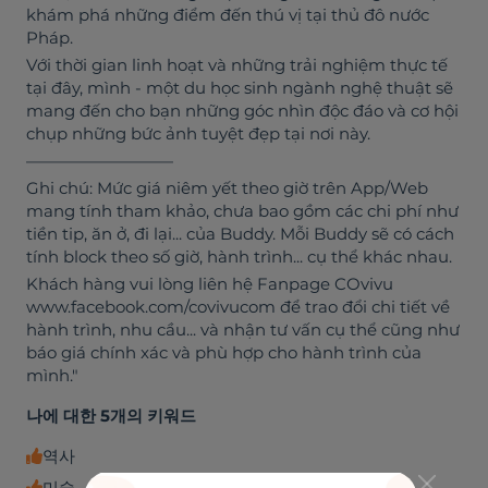
khám phá những điểm đến thú vị tại thủ đô nước
Pháp.
Với thời gian linh hoạt và những trải nghiệm thực tế
tại đây, mình - một du học sinh ngành nghệ thuật sẽ
mang đến cho bạn những góc nhìn độc đáo và cơ hội
chụp những bức ảnh tuyệt đẹp tại nơi này.
—————————
Ghi chú: Mức giá niêm yết theo giờ trên App/Web
mang tính tham khảo, chưa bao gồm các chi phí như
tiền tip, ăn ở, đi lại... của Buddy. Mỗi Buddy sẽ có cách
tính block theo số giờ, hành trình... cụ thể khác nhau.
Khách hàng vui lòng liên hệ Fanpage COvivu
www.facebook.com/covivucom để trao đổi chi tiết về
hành trình, nhu cầu... và nhận tư vấn cụ thể cũng như
báo giá chính xác và phù hợp cho hành trình của
mình."
나에 대한 5개의 키워드
역사
미술