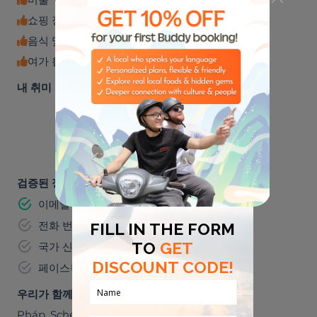
쇼핑 장소
음식 및 음료
여가 활동
내 취미
🎸
🌮
음악
미식가들
검증된 정보
이메일 주소
전화 번호
국가 신분증 번호
페이스북
우리가 함께 갈 수 있는 곳들
Pháp
,
Schengen