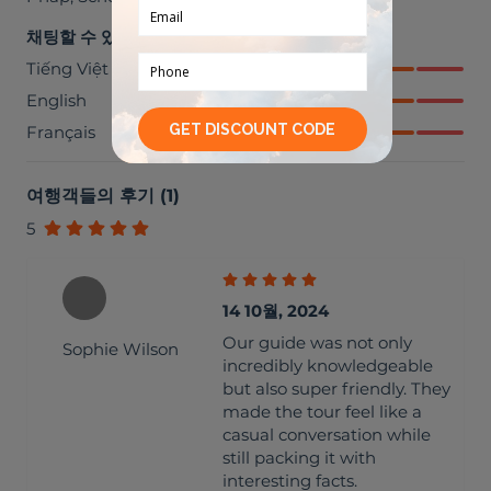
채팅할 수 있어요
Tiếng Việt
English
Français
여행객들의 후기
(
1
)
5
14 10월, 2024
Our guide was not only
Sophie Wilson
incredibly knowledgeable
but also super friendly. They
made the tour feel like a
casual conversation while
still packing it with
interesting facts.