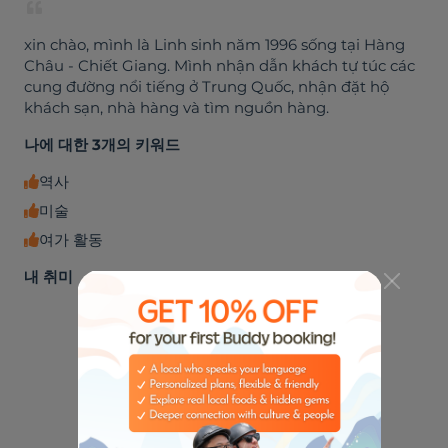
xin chào, mình là Linh sinh năm 1996 sống tại Hàng
Châu - Chiết Giang. Mình nhận dẫn khách tự túc các
cung đường nổi tiếng ở Trung Quốc, nhận đặt hộ
khách sạn, nhà hàng và tìm nguồn hàng.
나에 대한 3개의 키워드
역사
미술
여가 활동
내 취미
🏈
🌮
스포츠
미식가들
⛺
🏭