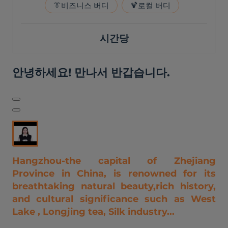
👔
비즈니스 버디
🍹
로컬 버디
시간당
안녕하세요! 만나서 반갑습니다.
Hangzhou-the capital of Zhejiang
Province in China, is renowned for its
breathtaking natural beauty,rich history,
and cultural significance such as West
Lake , Longjing tea, Silk industry...