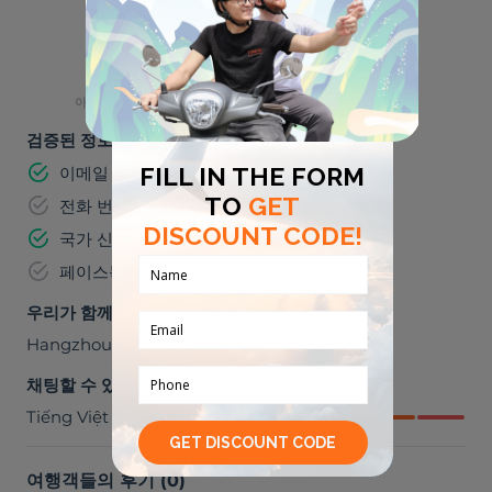
야외 활동
실내 활동
👶
아이들과 잘 어울려요
검증된 정보
이메일 주소
전화 번호
국가 신분증 번호
페이스북
우리가 함께 갈 수 있는 곳들
Hangzhou
,
중국
채팅할 수 있어요
Tiếng Việt
여행객들의 후기
(
0
)