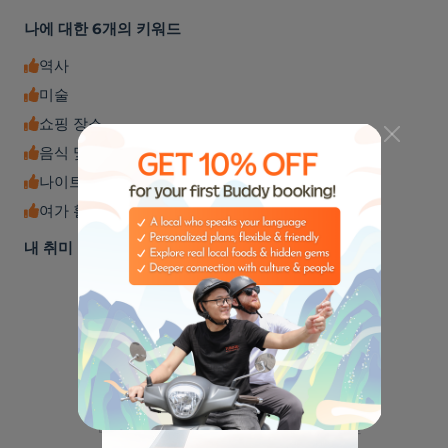
나에 대한 6개의 키워드
역사
미술
쇼핑 장소
음식 및 음료
나이트라이프
여가 활동
내 취미
🏈
🎸
스포츠
음악
🌮
🌃
미식가들
나이트라이프