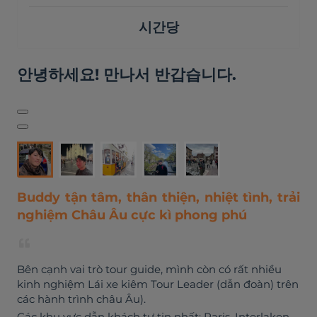
시간당
안녕하세요! 만나서 반갑습니다.
Buddy tận tâm, thân thiện, nhiệt tình, trải
nghiệm Châu Âu cực kì phong phú
Bên cạnh vai trò tour guide, mình còn có rất nhiều
kinh nghiệm Lái xe kiêm Tour Leader (dẫn đoàn) trên
các hành trình châu Âu).
Các khu vực dẫn khách tự tin nhất: Paris, Interlaken,