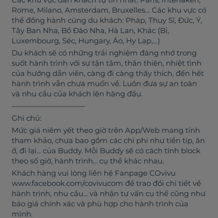
Rome, Milano, Amsterdam, Bruxelles… Các khu vực có
thể đồng hành cùng du khách: Pháp, Thụy Sĩ, Đức, Ý,
Tây Ban Nha, Bồ Đào Nha, Hà Lan, Khác (Bỉ,
Luxembourg, Séc, Hungary, Áo, Hy Lạp,…)
Du khách sẽ có những trải nghiệm đáng nhớ trong
suốt hành trình với sự tận tâm, thân thiện, nhiệt tình
của hướng dẫn viên, càng đi càng thấy thích, đến hết
hành trình vẫn chưa muốn về. Luôn đưa sự an toàn
và nhu cầu của khách lên hàng đầu.
——————————
Ghi chú:
Mức giá niêm yết theo giờ trên App/Web mang tính
tham khảo, chưa bao gồm các chi phí như tiền tip, ăn
ở, đi lại... của Buddy. Mỗi Buddy sẽ có cách tính block
theo số giờ, hành trình... cụ thể khác nhau.
Khách hàng vui lòng liên hệ Fanpage COvivu
www.facebook.com/covivucom để trao đổi chi tiết về
hành trình, nhu cầu... và nhận tư vấn cụ thể cũng như
báo giá chính xác và phù hợp cho hành trình của
mình.