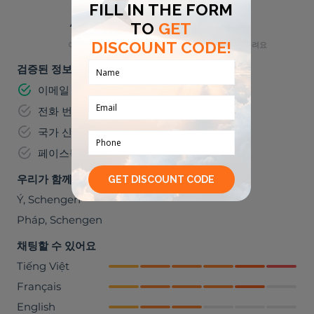
⛺
👶
야외 활동
아이들과 잘 어울려요
검증된 정보
이메일 주소
전화 번호
국가 신분증 번호
페이스북
우리가 함께 갈 수 있는 곳들
Ý
,
Schengen
Pháp
,
Schengen
채팅할 수 있어요
Tiếng Việt
Français
English