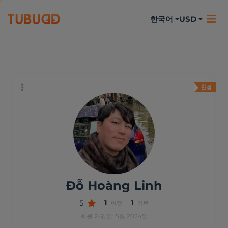
한국어
USD
나에 대하여
활동
리뷰
찬성
Đỗ Hoàng Linh
5
1
1
여행
리뷰
회원 가입일: 5월 2024일