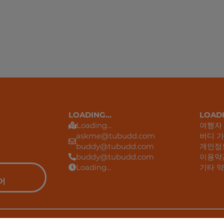
LOADING...
LOADI
Loading...
여행자
askme@tubudd.com
버디 
buddy@tubudd.com
개인정
buddy@tubudd.com
이용약
Loading...
기타 
어