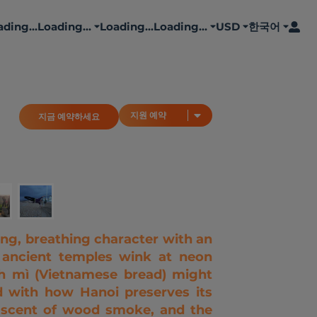
ding...
Loading...
Loading...
Loading...
USD
한국어
지금 예약하세요
지원 예약
지원 예약
지금 예약하세요
living, breathing character with an
e ancient temples wink at neon
nh mì (Vietnamese bread) might
ed with how Hanoi preserves its
he scent of wood smoke, and the