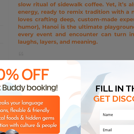
slow ritual of sidewalk coffee. Yet, it’s
energy, ready to remix tradition with 
loves crafting deep, custom-made exper
humor), Hanoi is the ultimate playgrou
every event and encounter can turn int
laughs, layers, and meaning.
Maxie là một người yêu sâu sắc nghệ thuật và văn 
khám phá và kết nối. Anh chàng không chỉ thích du
trải nghiệm độc đáo – nơi mỗi hoạt động đều được 
muốn và tính cách của từng cá nhân hay đội nhóm. 
insight con người, Maxie tổ chức các sự kiện không c
lành và gắn kết – luôn giữ tinh thần vui vẻ, hài hướ
나에 대한 7개의 키워드
역사
미술
음식 및 음료
나이트라이프