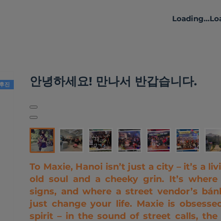
Loading...
Loa
나에 대하여
활동
리뷰
안녕하세요! 만나서 반갑습니다.
후진
To Maxie, Hanoi isn’t just a city – it’s a 
old soul and a cheeky grin. It’s wher
signs, and where a street vendor’s bá
just change your life. Maxie is obsess
spirit – in the sound of street calls, t