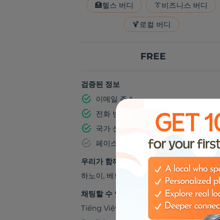
🏥
헬스 버디
👔
비즈니스 버디
🍹
로컬 버디
FREE
검증된 정보
이메일 주소
전화 번호
국가 신분증 번호
페이스북
우리가 함께 갈 수 있는 곳들
하노이
,
베트남
채팅할 수 있어요
Tiếng Việt