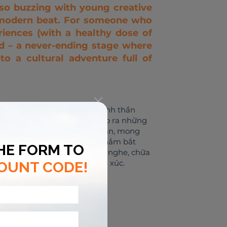
 also buzzing with young creative
a modern beat. For someone who
iences (with a healthy dose of
nd – a never-ending stage where
o a cultural adventure full of
hoá, luôn mang trong mình tinh thần
 lịch mà còn mê mẩn việc tạo ra những
“thiết kế riêng” theo cảm nhận, mong
Với sự nhạy cảm trong việc nắm bắt
hỉ để giải trí mà còn để lắng nghe, chữa
c nhưng đầy chiều sâu và cảm xúc.
쇼핑 장소
여가 활동