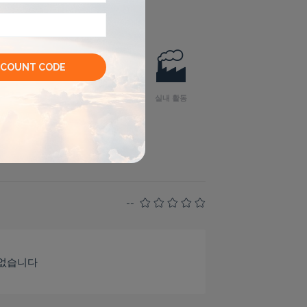
🌃
⛺
🏭
이트라이프
야외 활동
실내 활동
--
 없습니다