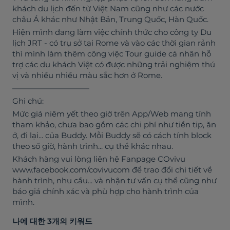
khách du lịch đến từ Việt Nam cũng như các nước
châu Á khác như Nhật Bản, Trung Quốc, Hàn Quốc.
Hiện mình đang làm việc chính thức cho công ty Du
lịch JRT - có trụ sở tại Rome và vào các thời gian rảnh
thì mình làm thêm công việc Tour guide cá nhân hỗ
trợ các du khách Việt có được những trải nghiệm thú
vị và nhiều nhiều màu sắc hơn ở Rome.
——————————
Ghi chú:
Mức giá niêm yết theo giờ trên App/Web mang tính
tham khảo, chưa bao gồm các chi phí như tiền tip, ăn
ở, đi lại... của Buddy. Mỗi Buddy sẽ có cách tính block
theo số giờ, hành trình... cụ thể khác nhau.
Khách hàng vui lòng liên hệ Fanpage COvivu
www.facebook.com/covivucom để trao đổi chi tiết về
hành trình, nhu cầu... và nhận tư vấn cụ thể cũng như
báo giá chính xác và phù hợp cho hành trình của
mình.
나에 대한 3개의 키워드