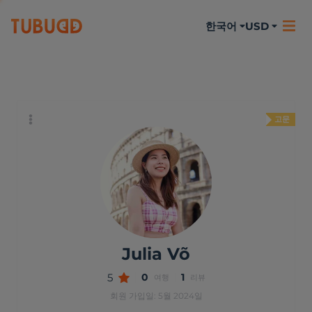
한국어
USD
나에 대하여
활동
리뷰
고문
Julia Võ
5
0
1
여행
리뷰
회원 가입일: 5월 2024일