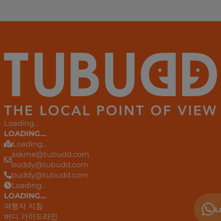
Loading...
LOADING...
Loading...
askme@tubudd.com
buddy@tubudd.com
buddy@tubudd.com
Loading...
LOADING...
여행자 지침
L
버디 가이드라인